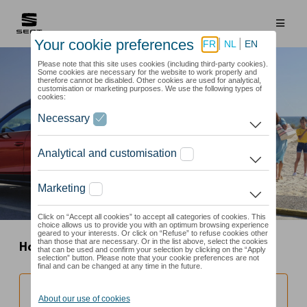
Home
Seat
Roues été