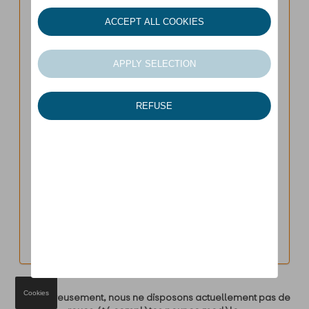
À la recherche de roues été
?
SEAT
Modèle
Version
Année
Cookies
Malheureusement, nous ne disposons actuellement pas de